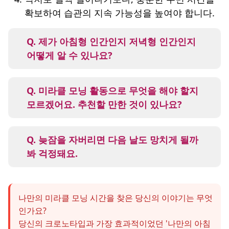
확보하여 습관의 지속 가능성을 높여야 합니다.
Q. 제가 아침형 인간인지 저녁형 인간인지
어떻게 알 수 있나요?
A. 알람 없이 자연스럽게 깼을 때 몇 시에 일어
나는지, 그리고 하루 중 가장 활발하고 생산적
Q. 미라클 모닝 활동으로 무엇을 해야 할지
인 시간대가 언제인지 2~3주 정도 기록해보면
모르겠어요. 추천할 만한 것이 있나요?
자신의 크로노타입을 파악하는 데 큰 도움이
A. 정해진 답은 없지만, 몸과 마음을 깨우는 데
됩니다. 온라인 크로노타입 테스트도 활용할
도움이 되는 활동을 추천해요. 좋아하는 음악
Q. 늦잠을 자버리면 다음 날도 망치게 될까
수 있습니다.
듣기, 짧은 명상, 따뜻한 차 마시기, 감사 일기
봐 걱정돼요.
쓰기 등이 좋습니다. 중요한 건 '해야 한다'는
A. 괜찮아요! 미라클 모닝의 핵심은 유연성입
압박감 없이 즐겁게 할 수 있는 것을 선택하는
니다. 하루 늦잠을 잤다고 해서 모든 것이 무
것입니다.
나만의 미라클 모닝 시간을 찾은 당신의 이야기는 무엇
너지는 것은 절대 아니에요. 오히려 자신을 용
인가요?
서하고, '내일 다시 잘하면 돼!'라고 긍정적으
당신의 크로노타입과 가장 효과적이었던 '나만의 아침
로 생각하는 것이 훨씬 중요합니다. 자책은 습