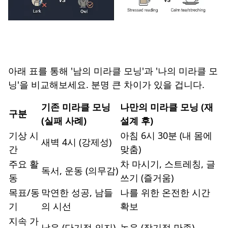
아래 표를 통해 '남의 미라클 모닝'과 '나의 미라클 모
닝'을 비교해보세요. 분명 큰 차이가 있을 겁니다.
기존 미라클 모닝
나만의 미라클 모닝 (재
구분
(실패 사례)
설계 후)
기상 시
아침 6시 30분 (내 몸에
새벽 4시 (강제성)
간
맞춤)
주요 활
차 마시기, 스트레칭, 글
독서, 운동 (의무감)
동
쓰기 (즐거움)
목표/동
막연한 성공, 남들
나를 위한 온전한 시간
기
의 시선
확보
지속 가
낮음 (단기적 의지)
높음 (장기적 만족)