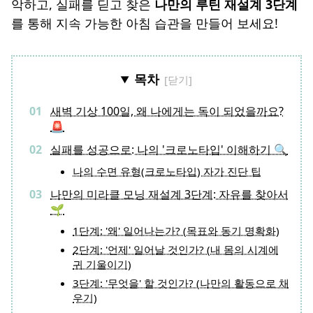
악하고, 실패를 딛고 찾은
나만의 루틴 재설계 3단계
를 통해 지속 가능한 아침 습관을 만들어 보세요!
목차
새벽 기상 100일, 왜 나에게는 독이 되었을까요?
🚨
실패를 성공으로: 나의 '크로노타입' 이해하기 🔍
나의 수면 유형(크로노타입) 자가 진단 팁
나만의 미라클 모닝 재설계 3단계: 자유를 찾아서
🌱
1단계: '왜' 일어나는가? (목표와 동기 명확화)
2단계: '언제' 일어날 것인가? (내 몸의 시계에
귀 기울이기)
3단계: '무엇을' 할 것인가? (나만의 활동으로 채
우기)