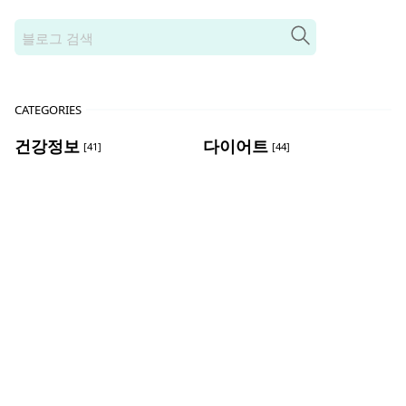
CATEGORIES
건강정보
다이어트
[41]
[44]
마음루틴
미용루틴
[6]
[23]
식단루틴
여행루틴
[12]
[24]
운동루틴
정보루틴
[54]
[20]
RECENT POST
헬스장 등록 없이 집에서 운동 시작하기: 초보자를
위한 홈트레이닝 완벽 가이드
2026/3/27