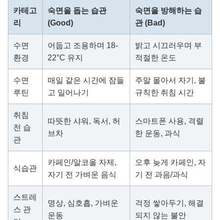
카테고
숙면을 돕는 습관
숙면을 방해하는 습
리
(Good)
관 (Bad)
수면
어둡고 조용하며 18-
밝고 시끄러우며 부
환경
22°C 유지
적절한 온도
수면
매일 같은 시간에 잠들
주말 몰아서 자기, 불
루틴
고 일어나기
규칙한 취침 시간
취침
따뜻한 샤워, 독서, 허
스마트폰 사용, 격렬
전 습
브차
한 운동, 과식
관
카페인/알코올 자제,
오후 늦게 카페인, 자
식습관
자기 전 가벼운 음식
기 전 과음/과식
스트레
명상, 심호흡, 가벼운
걱정 쌓아두기, 해결
스 관
운동
되지 않는 불안