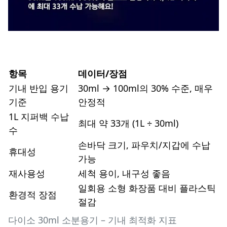
항목
데이터/장점
기내 반입 용기
30ml → 100ml의 30% 수준, 매우
기준
안정적
1L 지퍼백 수납
최대 약 33개 (1L ÷ 30ml)
수
손바닥 크기, 파우치/지갑에 수납
휴대성
가능
재사용성
세척 용이, 내구성 좋음
일회용 소형 화장품 대비 플라스틱
환경적 장점
절감
다이소 30ml 소분용기 – 기내 최적화 지표