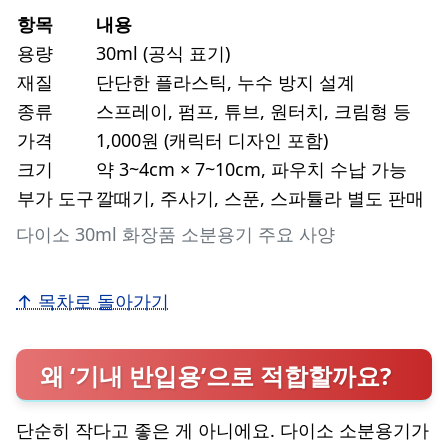
항목
내용
용량
30ml (공식 표기)
재질
단단한 플라스틱, 누수 방지 설계
종류
스프레이, 펌프, 튜브, 원터치, 크림형 등
가격
1,000원 (캐릭터 디자인 포함)
크기
약 3~4cm × 7~10cm, 파우치 수납 가능
부가 도구
깔때기, 주사기, 스푼, 스파튤라 별도 판매
다이소 30ml 화장품 소분용기 주요 사양
↑ 목차로 돌아가기
왜 ‘기내 반입용’으로 적합할까요?
단순히 작다고 좋은 게 아니에요. 다이소 소분용기가