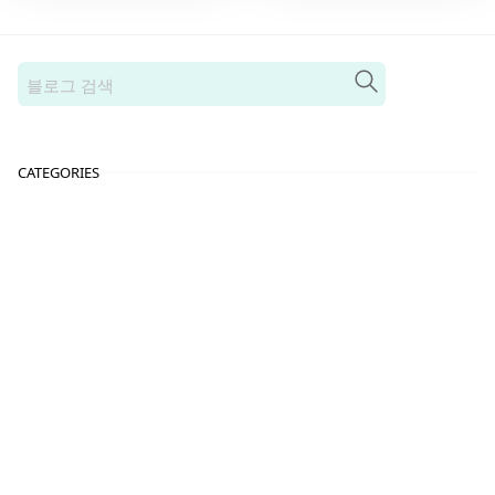
CATEGORIES
건강정보
다이어트
[41]
[44]
마음루틴
미용루틴
[6]
[23]
식단루틴
여행루틴
[12]
[24]
운동루틴
정보루틴
[54]
[20]
RECENT POST
헬스장 등록 없이 집에서 운동 시작하기: 초보자를
위한 홈트레이닝 완벽 가이드