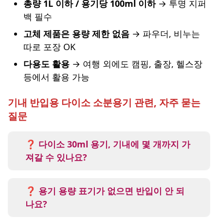
총량 1L 이하 / 용기당 100ml 이하
→ 투명 지퍼
백 필수
고체 제품은 용량 제한 없음
→ 파우더, 비누는
따로 포장 OK
다용도 활용
→ 여행 외에도 캠핑, 출장, 헬스장
등에서 활용 가능
기내 반입용 다이소 소분용기 관련, 자주 묻는
질문
❓ 다이소 30ml 용기, 기내에 몇 개까지 가
져갈 수 있나요?
총량이
1L 이하
이면 30ml 용기 기준
최대 33
개
까지 가능합니다.
❓ 용기 용량 표기가 없으면 반입이 안 되
하지만 공간상 보통 8~10개가 가장 적당합니
나요?
다.