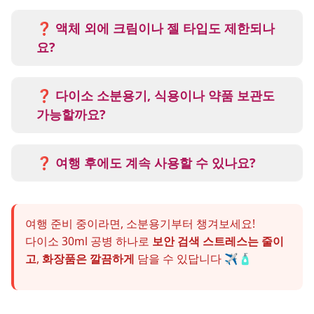
네!
기내 반입 기준은 ‘내용물’이 아니라 ‘용기
표기 용량’
이에요.
❓ 액체 외에 크림이나 젤 타입도 제한되나
표기가 없는 제품은 검색대에서 반입이 거부
요?
될 수 있습니다.
네.
액체, 젤, 크림, 스프레이 등 모두 100ml
이하 제한
대상입니다.
❓ 다이소 소분용기, 식용이나 약품 보관도
반면 립스틱, 파우더, 비누 같은 고체류는 용
가능할까요?
량 제한이 없습니다.
가능은 하지만, 기본적으로
화장품용으로 제
작된 제품
입니다.
❓ 여행 후에도 계속 사용할 수 있나요?
비상약, 소금, 조미료 등 보관 시엔
세척 후 재
물론이죠! 단단한 플라스틱 재질이라
세척 후
사용
을 권장드려요.
재사용이 가능
하며, 캠핑, 헬스장, 사무실 등
여행 준비 중이라면, 소분용기부터 챙겨보세요!
다양한 장소에서 활용도가 높아요.
다이소 30ml 공병 하나로
보안 검색 스트레스는 줄이
고
,
화장품은 깔끔하게
담을 수 있답니다 ✈️🧴