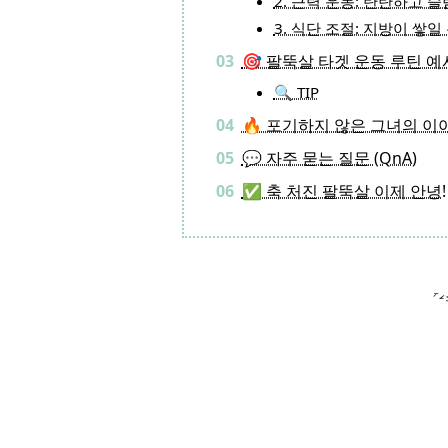
2. 근력 운동: 탄탄하고 
3. 식단 조절: 지방이 쌓일
🎯 팔뚝살 타겟 운동 루틴 예시
🔍 TIP
🔥 포기하지 않은 그녀의 이야
💬 자주 묻는 질문 (QnA)
✅ 축 처진 팔뚝살 이제 안녕!