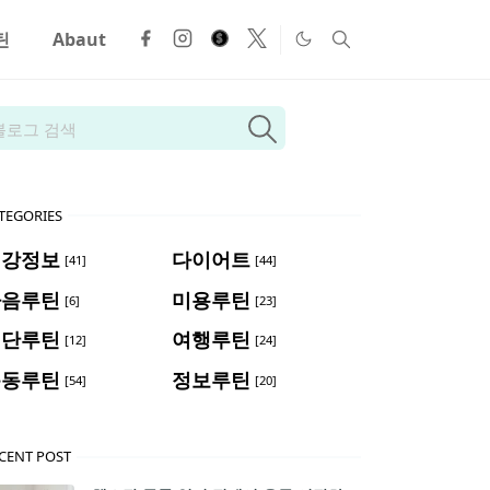
틴
Abaut
TEGORIES
건강정보
다이어트
[41]
[44]
마음루틴
미용루틴
[6]
[23]
식단루틴
여행루틴
[12]
[24]
운동루틴
정보루틴
[54]
[20]
CENT POST