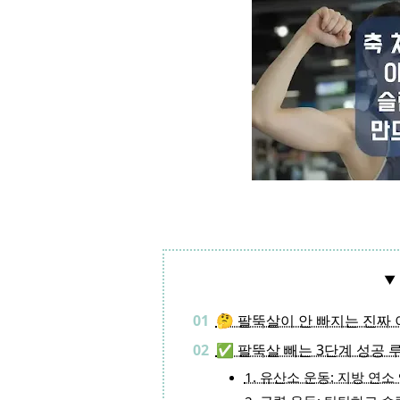
🤔 팔뚝살이 안 빠지는 진짜 
✅ 팔뚝살 빼는 3단계 성공 
1. 유산소 운동: 지방 연소