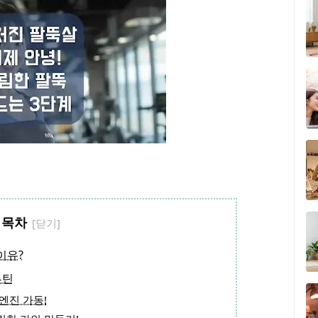
목차
이유?
루틴
 엔진 가동!