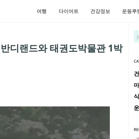
여행
다이어트
건강정보
운동루
 반디랜드와 태권도박물관 1박
CA
RE