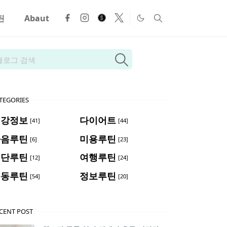
틴
Abaut
TEGORIES
건강정보
다이어트
[41]
[44]
마음루틴
미용루틴
[6]
[23]
식단루틴
여행루틴
[12]
[24]
운동루틴
정보루틴
[54]
[20]
CENT POST